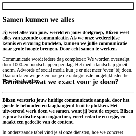
Samen kunnen we alles
Jij weet alles van jouw wereld en jouw doelgroep, Blixen weet
alles van gezonde communicatie. Als we onze wederzijdse
kennis en ervaring bundelen, kunnen we jullie communicatie
naar grote hoogte brengen. Door echt samen te werken.
Communicatie wordt iedere dag complexer: We worden overstelpt
door 1000-en boodschappen per dag. Het media landschap groeit
enorm. Adwords of social media kun je er niet meer ‘even’ bij doen.
Daarom laten wij je zien hoe je de onbegrensde mogelijkheden het
Benieuwd wat we exact voor je doen?
beste kunt benutten.
Blixen versterkt jouw huidige communicatie aanpak, door het
goede te behouden en laaghangend fruit te plukken. Het
uitvoerend werk doen we samen, want jij bent de expert. Blixen
is jouw kritische sparringpartner, voert redactie en regie, en
maakt een gedeelte van de content.
In onderstaande tabel vind je al onze diensten, hoe we concreet